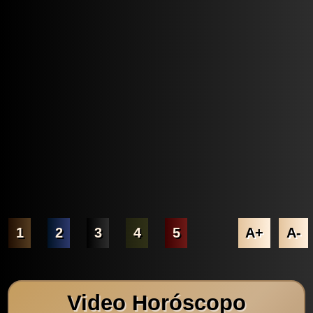
1
2
3
4
5
A+
A-
Video Horóscopo