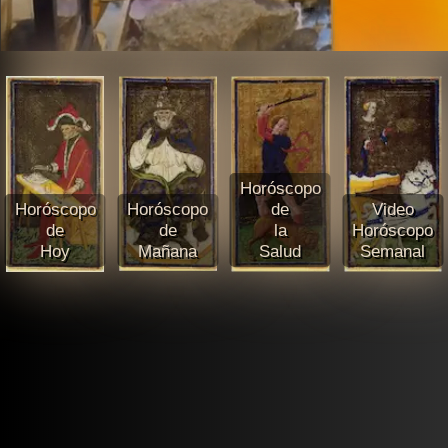
Horóscopo
Horóscopo
Horóscopo
de
Video
de
de
la
Horóscopo
Hoy
Mañana
Salud
Semanal