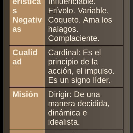
erística
Influenciable.
s
Frívolo. Variable.
Negativ
Coqueto. Ama los
as
halagos.
Complaciente.
Cualid
Cardinal: Es el
ad
principio de la
acción, el impulso.
Es un signo líder.
Misión
Dirigir: De una
manera decidida,
dinámica e
idealista.