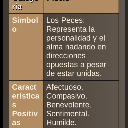
Ría
Símbol
Los Peces:
o
Representa la
personalidad y el
alma nadando en
direcciones
opuestas a pesar
de estar unidas.
Caract
Afectuoso.
erística
Compasivo.
s
Benevolente.
Positiv
Sentimental.
as
Humilde.