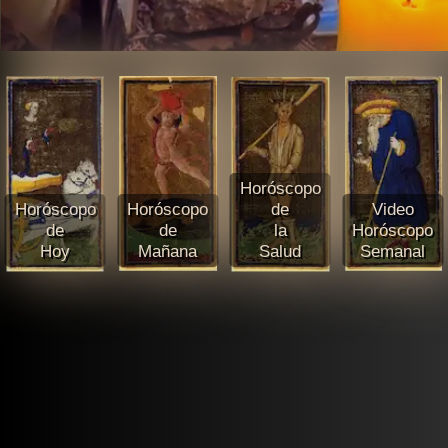
Horóscopo
Horóscopo
Horóscopo
de
Video
de
de
la
Horóscopo
Hoy
Mañana
Salud
Semanal