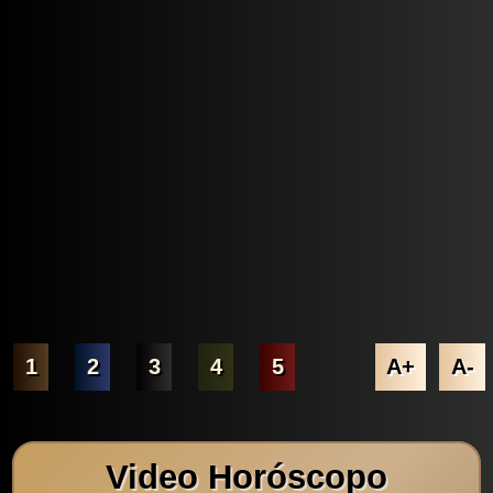
1
2
3
4
5
A+
A-
Video Horóscopo