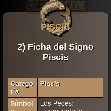
PISCIS
2) Ficha del Signo
Piscis
Catego
Piscis
Ría
Símbol
Los Peces: