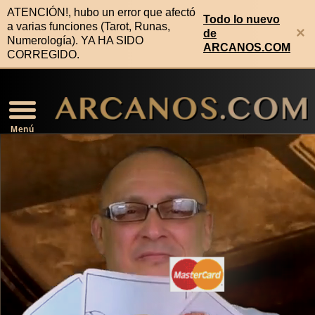
ATENCIÓN!, hubo un error que afectó
Todo lo nuevo
a varias funciones (Tarot, Runas,
×
de
Numerología). YA HA SIDO
ARCANOS.COM
CORREGIDO.
Video Horóscopo Semanal
Noticias de Los Arcanos
Numerología Predictiva
Horóscopo de la Salud
Horóscopo de Mañana
Signos Compatibles
Lectura Geomancia
Horóscopo de Hoy
Signos Zodiacales
Predicciones 2026
Lectura Runas
Lectura Tarot
Rituales
Menú