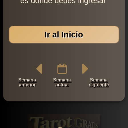
es donde debes ingresar'
Ir al Inicio
Semana
Semana
Semana
anterior
actual
siguiente