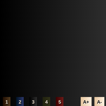
1
2
3
4
5
A+
A-