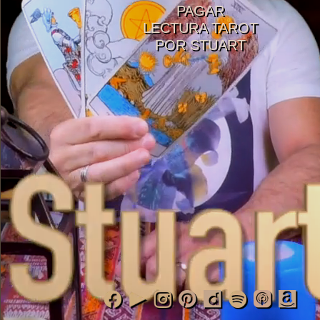
PAGAR
LECTURA TAROT
POR STUART