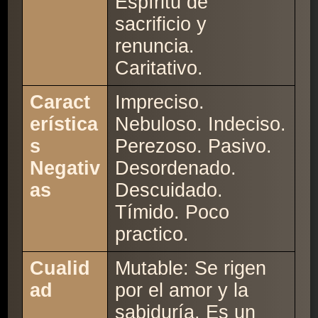
Espíritu de
sacrificio y
renuncia.
Caritativo.
Caract
Impreciso.
erística
Nebuloso. Indeciso.
s
Perezoso. Pasivo.
Negativ
Desordenado.
as
Descuidado.
Tímido. Poco
practico.
Cualid
Mutable: Se rigen
ad
por el amor y la
sabiduría. Es un