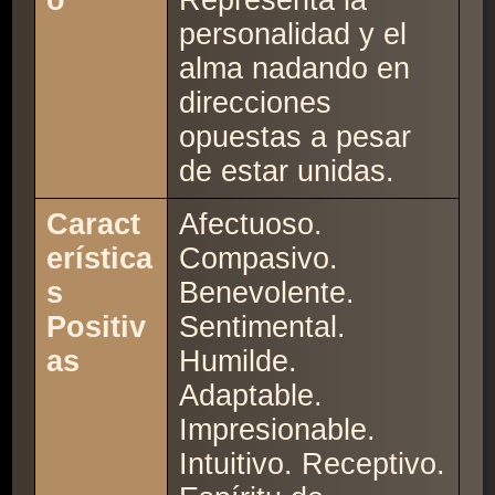
o
Representa la
personalidad y el
alma nadando en
direcciones
opuestas a pesar
de estar unidas.
Caract
Afectuoso.
erística
Compasivo.
s
Benevolente.
Positiv
Sentimental.
as
Humilde.
Adaptable.
Impresionable.
Intuitivo. Receptivo.