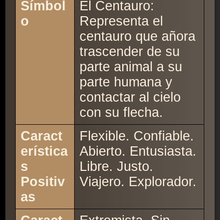
Símbol
El Centauro:
o
Representa el
centauro que añora
trascender de su
parte animal a su
parte humana y
contactar al cielo
con su flecha.
Caract
Flexible. Confiable.
erística
Abierto. Entusiasta.
s
Libre. Justo.
Positiv
Viajero. Explorador.
as