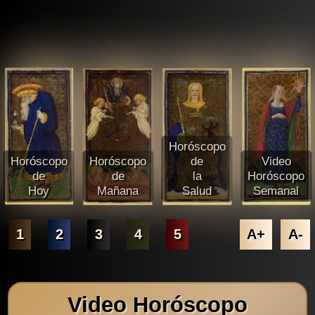
Horóscopo
Horóscopo
Horóscopo
de
Video
de
de
la
Horóscopo
Hoy
Mañana
Salud
Semanal
1
2
3
4
5
A+
A-
Video Horóscopo