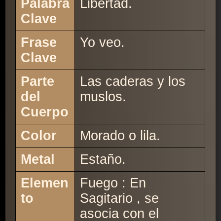
Palabra
Libertad.
Clave
Frase
Yo veo.
Clave
Parte
Las caderas y los
del
muslos.
Cuerpo
Color
Morado o lila.
Metal
Estaño.
Elemen
Fuego : En
to
Sagitario , se
asocia con el