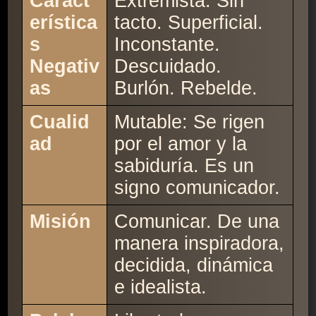
Caract
Extremista. Sin
erística
tacto. Superficial.
s
Inconstante.
Negativ
Descuidado.
as
Burlón. Rebelde.
Cualid
Mutable: Se rigen
ad
por el amor y la
sabiduría. Es un
signo comunicador.
Misión
Comunicar. De una
manera inspiradora,
decidida, dinámica
e idealista.