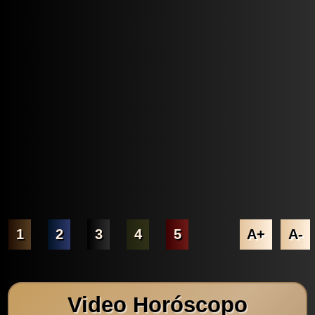
1
2
3
4
5
A+
A-
Video Horóscopo