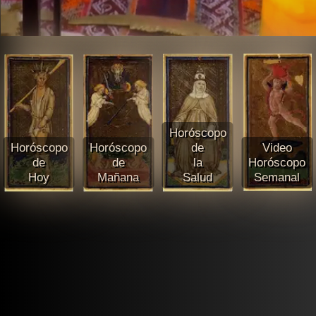
Horóscopo
Horóscopo
Horóscopo
de
Video
de
de
la
Horóscopo
Hoy
Mañana
Salud
Semanal