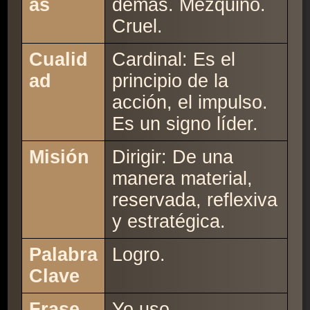
as
demás. Mezquino.
Cruel.
Cualid
Cardinal: Es el
ad
principio de la
acción, el impulso.
Es un signo líder.
Misión
Dirigir: De una
manera material,
reservada, reflexiva
y estratégica.
Palabra
Logro.
Clave
Frase
Yo uso.