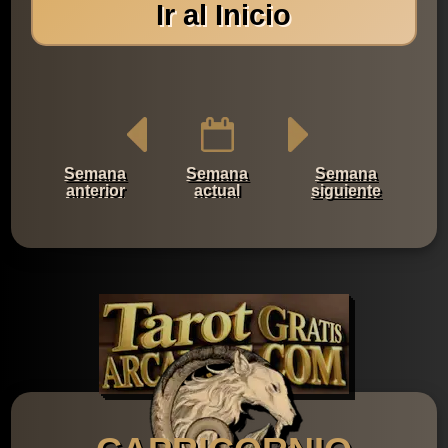
Ir al Inicio
Semana
Semana
Semana
anterior
actual
siguiente