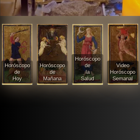
Horóscopo
Horóscopo
Horóscopo
de
Video
de
de
la
Horóscopo
Hoy
Mañana
Salud
Semanal