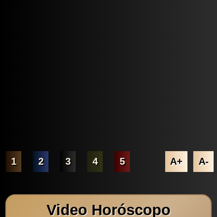
1
2
3
4
5
A+
A-
Video Horóscopo