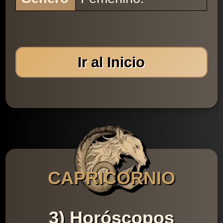
Ir al Inicio
CAPRICORNIO
3) Horóscopos