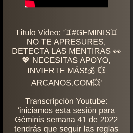
Título Video: '♊️#GEMINIS♊️
NO TE APRESURES,
DETECTA LAS MENTIRAS 👀
💖 NECESITAS APOYO,
INVIERTE MÁS❗️💰 💥
ARCANOS.COM💥'
Transcripción Youtube:
'iniciamos esta sesión para
Géminis semana 41 de 2022
tendrás que seguir las reglas