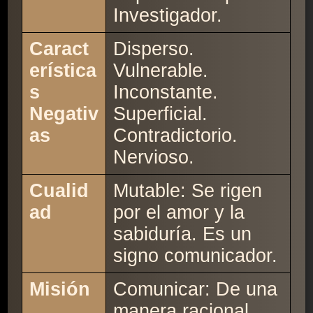
Investigador.
Caract
Disperso.
erística
Vulnerable.
s
Inconstante.
Negativ
Superficial.
as
Contradictorio.
Nervioso.
Cualid
Mutable: Se rigen
ad
por el amor y la
sabiduría. Es un
signo comunicador.
Misión
Comunicar: De una
manera racional,