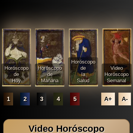
Horóscopo
Horóscopo
Horóscopo
de
Video
de
de
la
Horóscopo
Hoy
Mañana
Salud
Semanal
1
2
3
4
5
A+
A-
Video Horóscopo