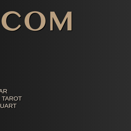
AR
 TAROT
TUART