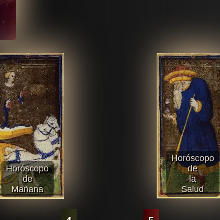
Horóscopo
Horóscopo
de
de
la
Mañana
Salud