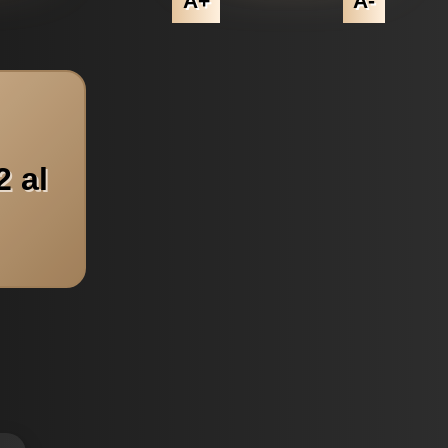
A+
A-
 al