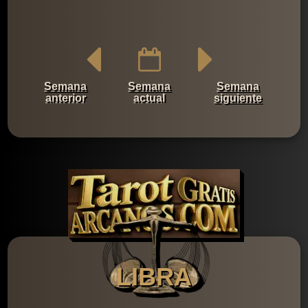
Semana
Semana
Semana
anterior
actual
siguiente
LIBRA