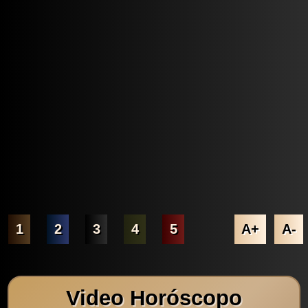
1
2
3
4
5
A+
A-
Video Horóscopo