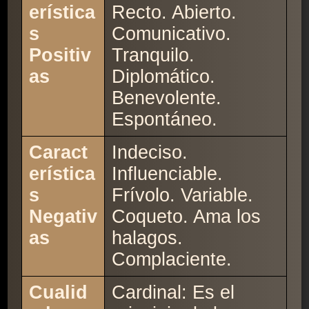
erística
Recto. Abierto.
s
Comunicativo.
Positiv
Tranquilo.
as
Diplomático.
Benevolente.
Espontáneo.
Caract
Indeciso.
erística
Influenciable.
s
Frívolo. Variable.
Negativ
Coqueto. Ama los
as
halagos.
Complaciente.
Cualid
Cardinal: Es el