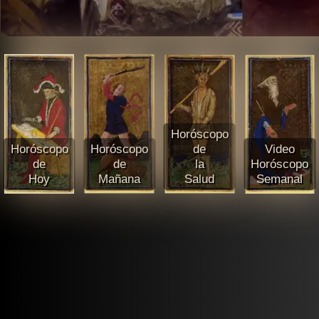
Horóscopo
Horóscopo
Horóscopo
de
Video
de
de
la
Horóscopo
Hoy
Mañana
Salud
Semanal