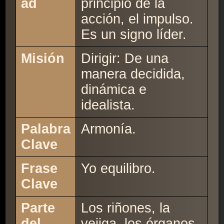
ad
principio de la
acción, el impulso.
Es un signo líder.
Misión
Dirigir: De una
manera decidida,
dinámica e
idealista.
Palabra
Armonía.
Clave
Frase
Yo equilibro.
Clave
Parte
Los riñones, la
del
vejiga, los órganos