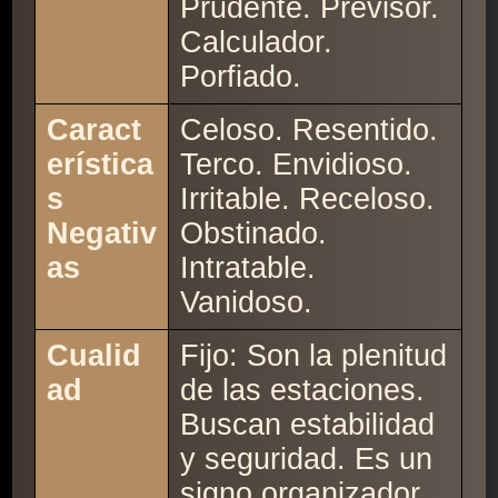
Prudente. Previsor.
Calculador.
Porfiado.
Caract
Celoso. Resentido.
erística
Terco. Envidioso.
s
Irritable. Receloso.
Negativ
Obstinado.
as
Intratable.
Vanidoso.
Cualid
Fijo: Son la plenitud
ad
de las estaciones.
Buscan estabilidad
y seguridad. Es un
signo organizador.