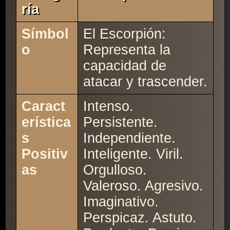
Ría
Símbol
El Escorpión:
o
Representa la
capacidad de
atacar y trascender.
Caract
Intenso.
erística
Persistente.
s
Independiente.
Positiv
Inteligente. Viril.
as
Orgulloso.
Valeroso. Agresivo.
Imaginativo.
Perspicaz. Astuto.