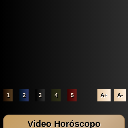
1
2
3
4
5
A+
A-
Video Horóscopo