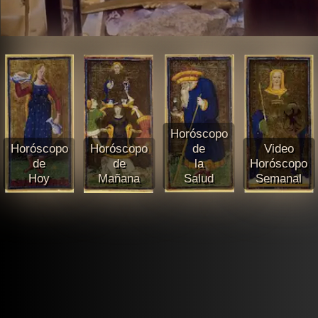
Horóscopo
Horóscopo
Horóscopo
de
Video
de
de
la
Horóscopo
Hoy
Mañana
Salud
Semanal