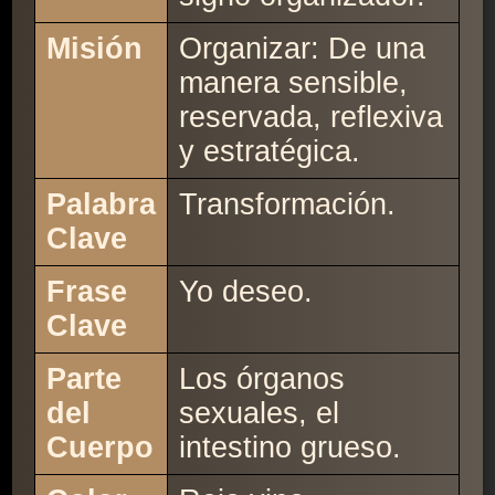
Misión
Organizar: De una
manera sensible,
reservada, reflexiva
y estratégica.
Palabra
Transformación.
Clave
Frase
Yo deseo.
Clave
Parte
Los órganos
del
sexuales, el
Cuerpo
intestino grueso.