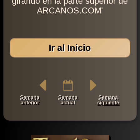
girando en la parte superior de
ARCANOS.COM'
Ir al Inicio
Semana
Semana
Semana
anterior
actual
siguiente