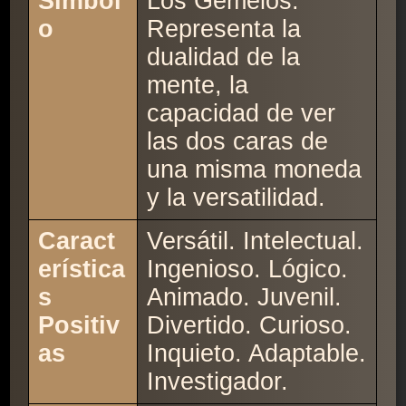
Símbol
Los Gemelos:
o
Representa la
dualidad de la
mente, la
capacidad de ver
las dos caras de
una misma moneda
y la versatilidad.
Caract
Versátil. Intelectual.
erística
Ingenioso. Lógico.
s
Animado. Juvenil.
Positiv
Divertido. Curioso.
as
Inquieto. Adaptable.
Investigador.