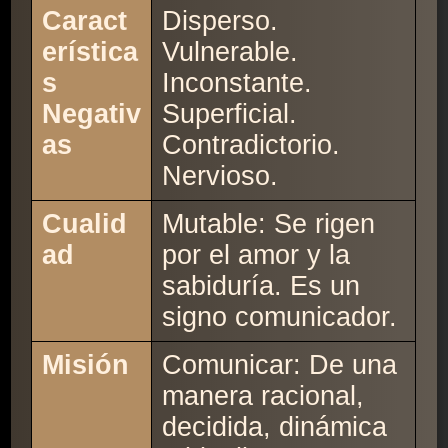
Caract
Disperso.
erística
Vulnerable.
s
Inconstante.
Negativ
Superficial.
as
Contradictorio.
Nervioso.
Cualid
Mutable: Se rigen
ad
por el amor y la
sabiduría. Es un
signo comunicador.
Misión
Comunicar: De una
manera racional,
decidida, dinámica