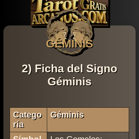
GÉMINIS
2) Ficha del Signo
Géminis
Catego
Géminis
Ría