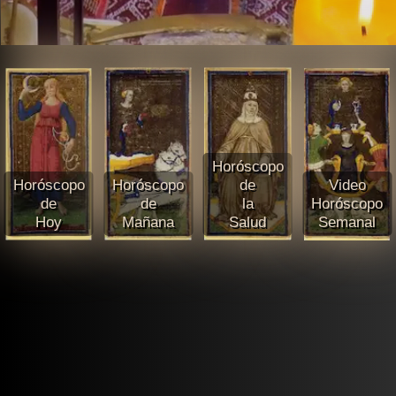
Horóscopo
Horóscopo
Horóscopo
de
Video
de
de
la
Horóscopo
Hoy
Mañana
Salud
Semanal