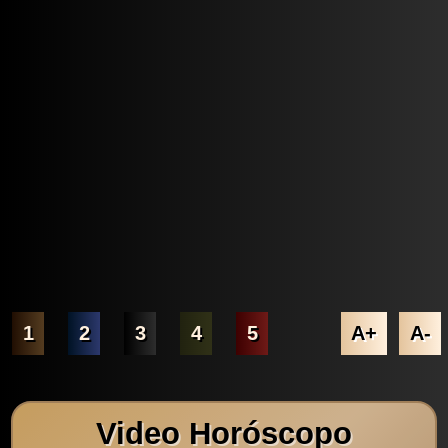
1
2
3
4
5
A+
A-
Video Horóscopo