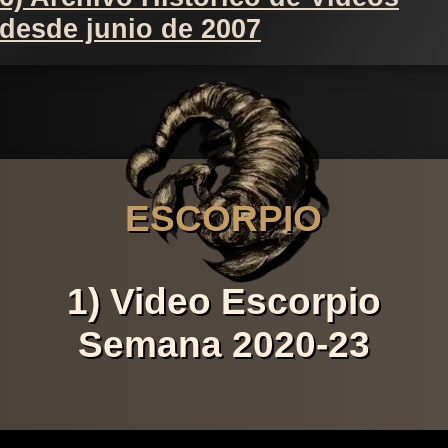
desde junio de 2007
ESCORPIO
1) Video Escorpio
Semana 2020-23