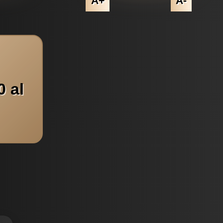
A+
A-
 al