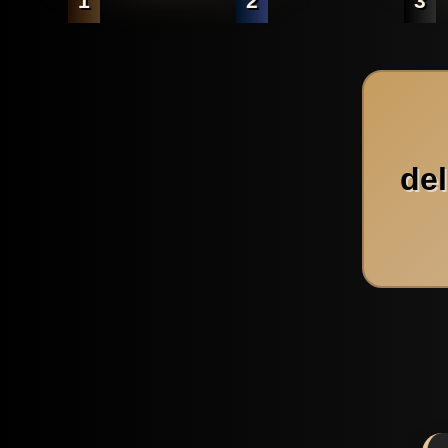
1
2
3
de