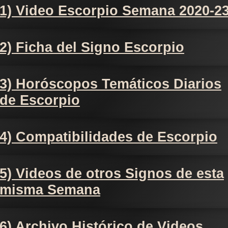
1) Video Escorpio Semana 2020-2
2) Ficha del Signo Escorpio
3) Horóscopos Temáticos Diarios
de Escorpio
4) Compatibilidades de Escorpio
5) Videos de otros Signos de esta
misma Semana
6) Archivo Histórico de Videos