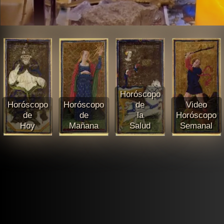
Horóscopo
Horóscopo
Horóscopo
de
Video
de
de
la
Horóscopo
Hoy
Mañana
Salud
Semanal