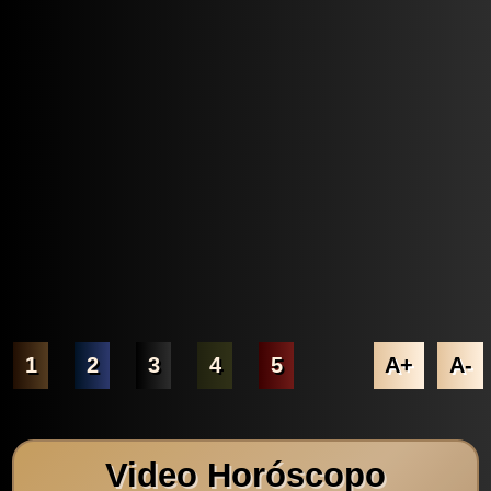
1
2
3
4
5
A+
A-
Video Horóscopo