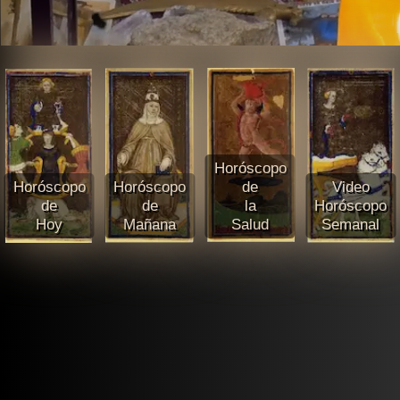
Horóscopo
Horóscopo
Horóscopo
de
Video
de
de
la
Horóscopo
Hoy
Mañana
Salud
Semanal