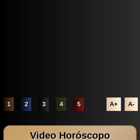
1
2
3
4
5
A+
A-
Video Horóscopo