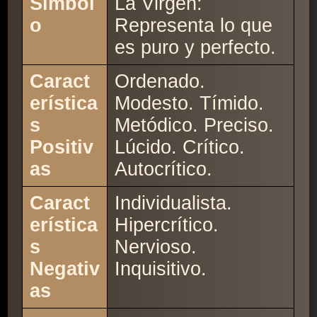
Símbol
La Virgen:
o
Representa lo que
es puro y perfecto.
Caract
Ordenado.
erística
Modesto. Tímido.
s
Metódico. Preciso.
Positiv
Lúcido. Crítico.
as
Autocrítico.
Caract
Individualista.
erística
Hipercrítico.
s
Nervioso.
Negativ
Inquisitivo.
as