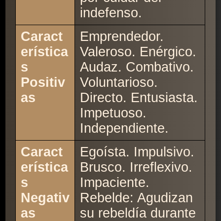
indefenso.
Caract
Emprendedor.
erística
Valeroso. Enérgico.
s
Audaz. Combativo.
Positiv
Voluntarioso.
as
Directo. Entusiasta.
Impetuoso.
Independiente.
Caract
Egoísta. Impulsivo.
erística
Brusco. Irreflexivo.
s
Impaciente.
Negativ
Rebelde: Agudizan
as
su rebeldía durante