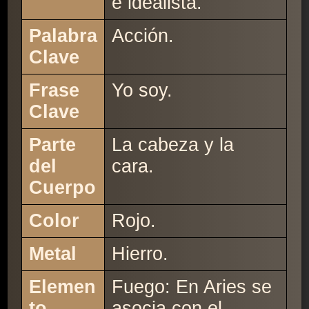
e idealista.
Palabra
Acción.
Clave
Frase
Yo soy.
Clave
Parte
La cabeza y la
del
cara.
Cuerpo
Color
Rojo.
Metal
Hierro.
Elemen
Fuego: En Aries se
to
asocia con el