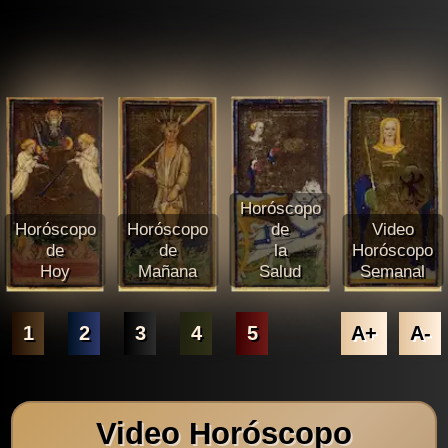
Horóscopo
Horóscopo
Horóscopo
de
Video
de
de
la
Horóscopo
Hoy
Mañana
Salud
Semanal
1
2
3
4
5
A+
A-
Video Horóscopo