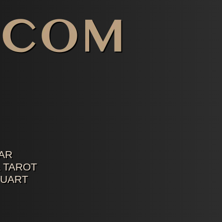
AR
 TAROT
TUART