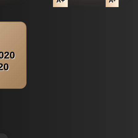
A+
A-
020
20