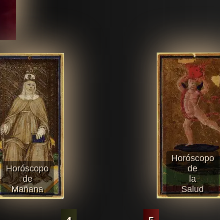
Horóscopo
Horóscopo
de
de
la
Mañana
Salud