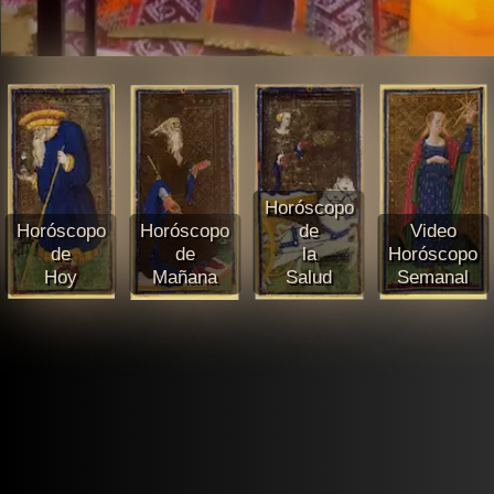
Horóscopo
Horóscopo
Horóscopo
de
Video
de
de
la
Horóscopo
Hoy
Mañana
Salud
Semanal