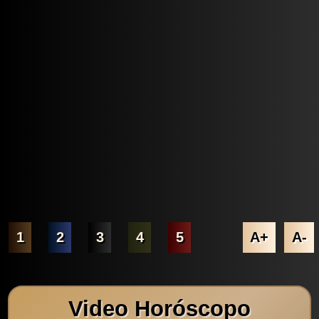
1
2
3
4
5
A+
A-
Video Horóscopo