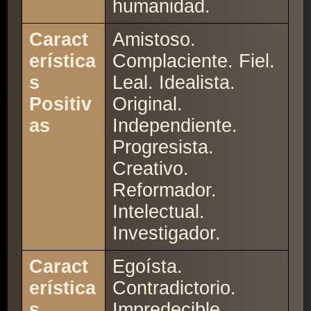
humanidad.
Caract
Amistoso.
erística
Complaciente. Fiel.
s
Leal. Idealista.
Positiv
Original.
as
Independiente.
Progresista.
Creativo.
Reformador.
Intelectual.
Investigador.
Caract
Egoísta.
erística
Contradictorio.
s
Impredecible.