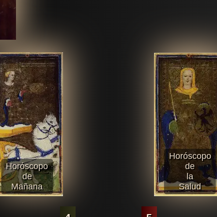
Horóscopo
Horóscopo
de
de
la
Mañana
Salud