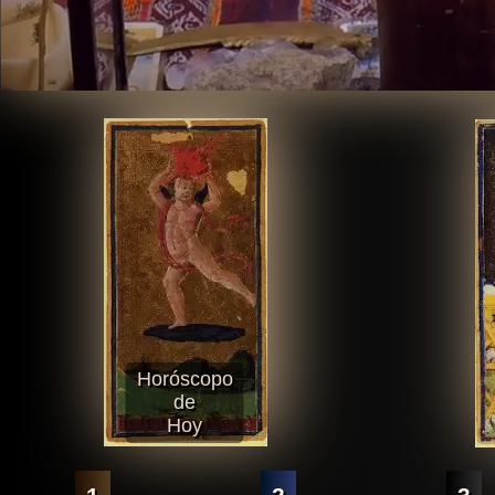
Horóscopo
de
Hoy