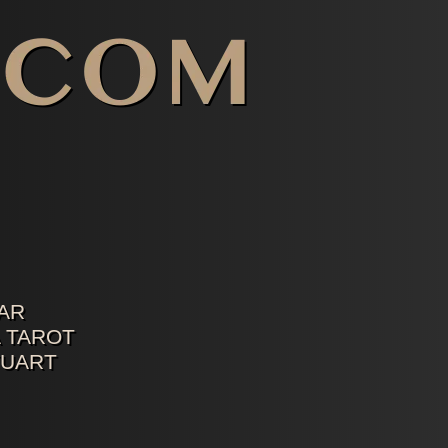
AR
 TAROT
TUART