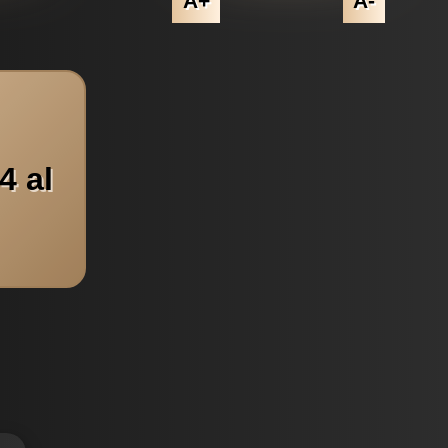
A+
A-
4 al