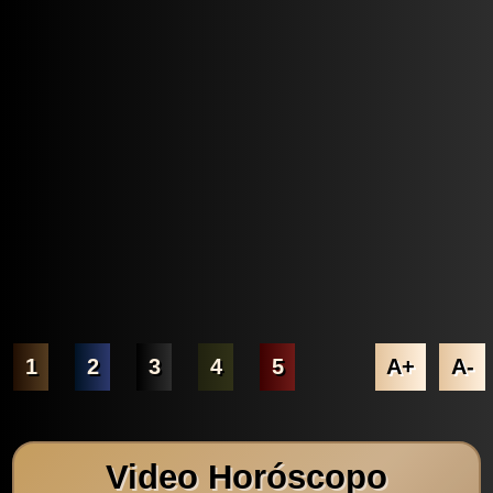
1
2
3
4
5
A+
A-
Video Horóscopo