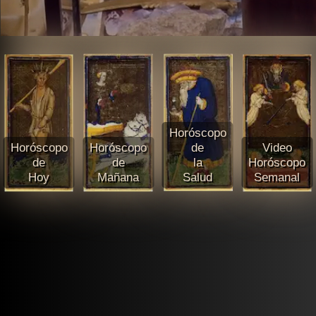
Horóscopo
Horóscopo
Horóscopo
de
Video
de
de
la
Horóscopo
Hoy
Mañana
Salud
Semanal