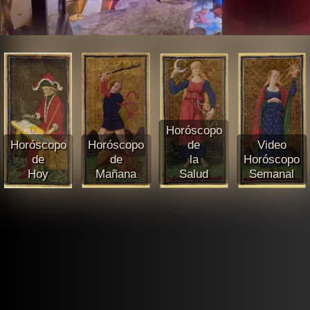
Horóscopo
Horóscopo
Horóscopo
de
Video
de
de
la
Horóscopo
Hoy
Mañana
Salud
Semanal