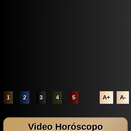
1
2
3
4
5
A+
A-
Video Horóscopo