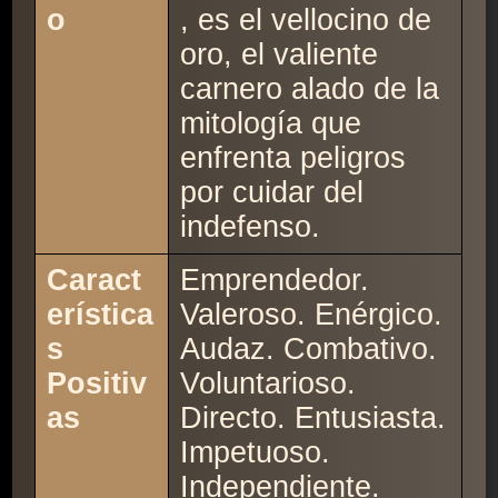
o
, es el vellocino de
oro, el valiente
carnero alado de la
mitología que
enfrenta peligros
por cuidar del
indefenso.
Caract
Emprendedor.
erística
Valeroso. Enérgico.
s
Audaz. Combativo.
Positiv
Voluntarioso.
as
Directo. Entusiasta.
Impetuoso.
Independiente.