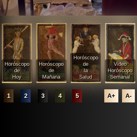
Horóscopo
Horóscopo
Horóscopo
de
Video
de
de
la
Horóscopo
Hoy
Mañana
Salud
Semanal
1
2
3
4
5
A+
A-