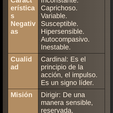
Caract
Inconstante.
erística
Caprichoso.
s
Variable.
Negativ
Susceptible.
as
Hipersensible.
Autocompasivo.
Inestable.
Cualid
Cardinal: Es el
ad
principio de la
acción, el impulso.
Es un signo líder.
Misión
Dirigir: De una
manera sensible,
reservada,