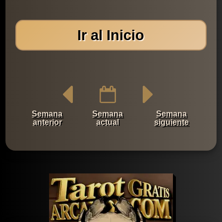
Ir al Inicio
Semana
Semana
Semana
anterior
actual
siguiente