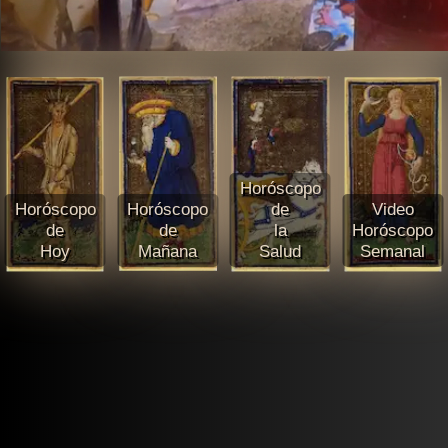
Horóscopo
Horóscopo
Horóscopo
de
Video
de
de
la
Horóscopo
Hoy
Mañana
Salud
Semanal