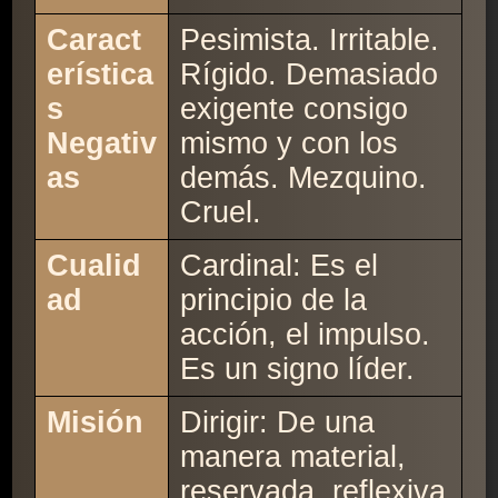
Caract
Pesimista. Irritable.
erística
Rígido. Demasiado
s
exigente consigo
Negativ
mismo y con los
as
demás. Mezquino.
Cruel.
Cualid
Cardinal: Es el
ad
principio de la
acción, el impulso.
Es un signo líder.
Misión
Dirigir: De una
manera material,
reservada, reflexiva