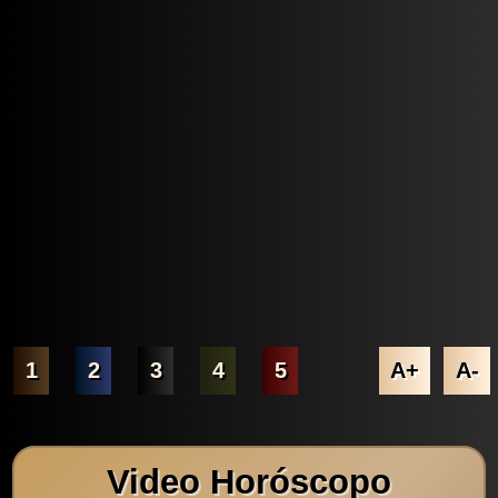
1
2
3
4
5
A+
A-
Video Horóscopo