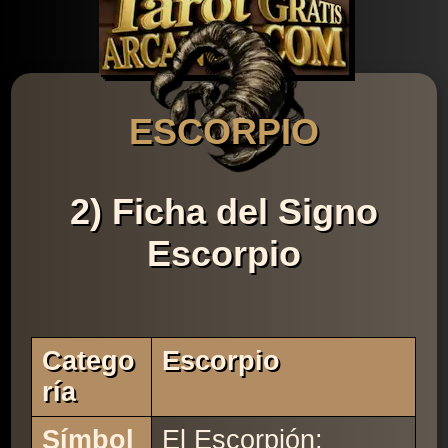
ESCORPIO
2) Ficha del Signo
Escorpio
Catego
Escorpio
Ría
Símbol
El Escorpión: