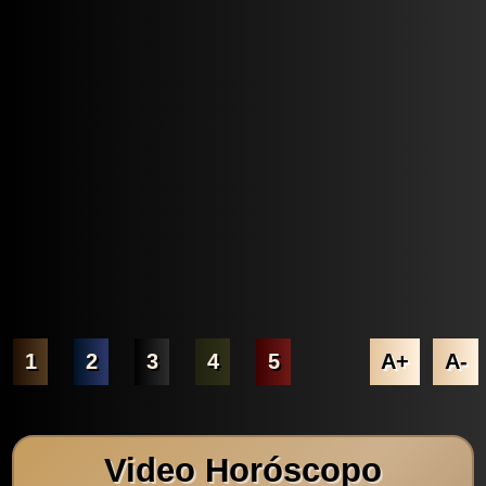
1
2
3
4
5
A+
A-
Video Horóscopo