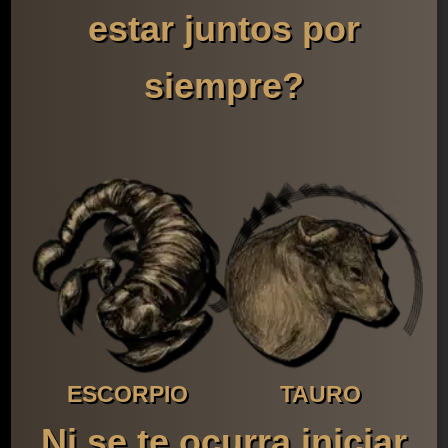
estar juntos por
siempre?
ESCORPIO
TAURO
Ni se te ocurra iniciar