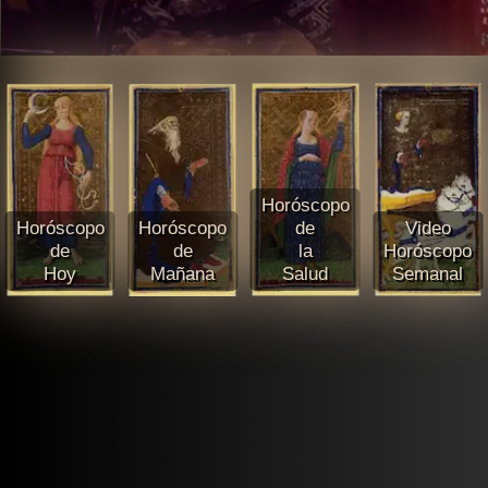
Horóscopo
Horóscopo
Horóscopo
de
Video
de
de
la
Horóscopo
Hoy
Mañana
Salud
Semanal