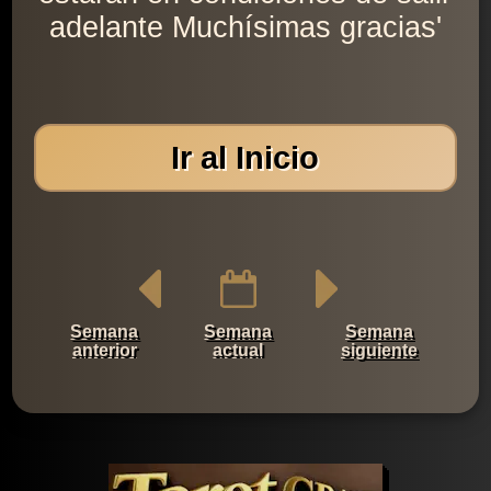
adelante Muchísimas gracias'
Ir al Inicio
Semana
Semana
Semana
anterior
actual
siguiente