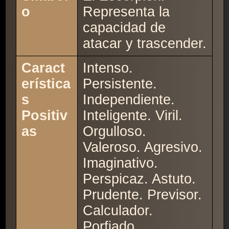
o
Representa la
capacidad de
atacar y trascender.
Caract
Intenso.
erística
Persistente.
s
Independiente.
Positiv
Inteligente. Viril.
as
Orgulloso.
Valeroso. Agresivo.
Imaginativo.
Perspicaz. Astuto.
Prudente. Previsor.
Calculador.
Porfiado.