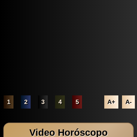
1
2
3
4
5
A+
A-
Video Horóscopo