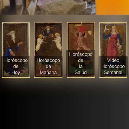
Horóscopo
Horóscopo
Horóscopo
de
Video
de
de
la
Horóscopo
Hoy
Mañana
Salud
Semanal