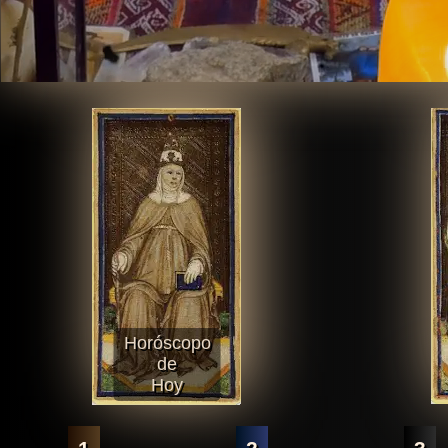
Horóscopo
de
Hoy