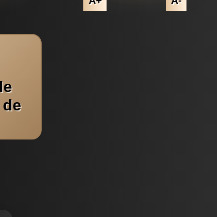
A+
A-
de
 de