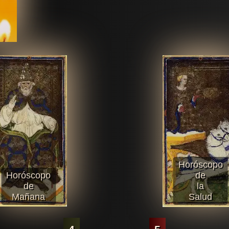
Horóscopo
Horóscopo
de
de
la
Mañana
Salud