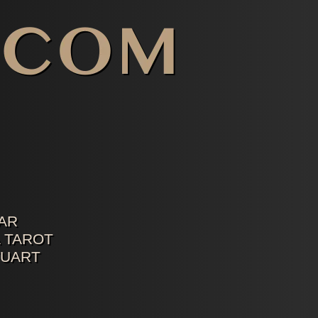
AR
 TAROT
TUART