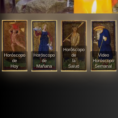
Horóscopo
Horóscopo
Horóscopo
de
Video
de
de
la
Horóscopo
Hoy
Mañana
Salud
Semanal