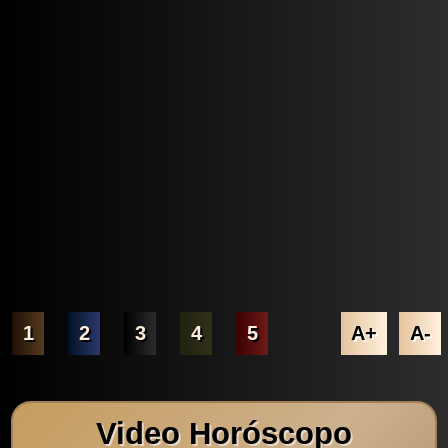
1
2
3
4
5
A+
A-
Video Horóscopo