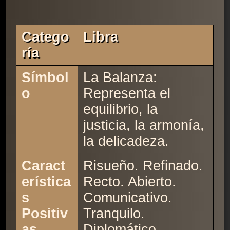
Catego
Libra
Ría
Símbol
La Balanza:
o
Representa el
equilibrio, la
justicia, la armonía,
la delicadeza.
Caract
Risueño. Refinado.
erística
Recto. Abierto.
s
Comunicativo.
Positiv
Tranquilo.
as
Diplomático.