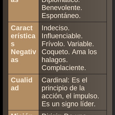
Benevolente.
Espontáneo.
Caract
Indeciso.
erística
Influenciable.
s
Frívolo. Variable.
Negativ
Coqueto. Ama los
as
halagos.
Complaciente.
Cualid
Cardinal: Es el
ad
principio de la
acción, el impulso.
Es un signo líder.