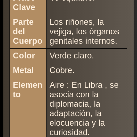
Clave
Parte
Los riñones, la
del
vejiga, los órganos
Cuerpo
genitales internos.
Color
Verde claro.
Metal
Cobre.
Elemen
Aire : En Libra , se
to
asocia con la
diplomacia, la
adaptación, la
elocuencia y la
curiosidad.