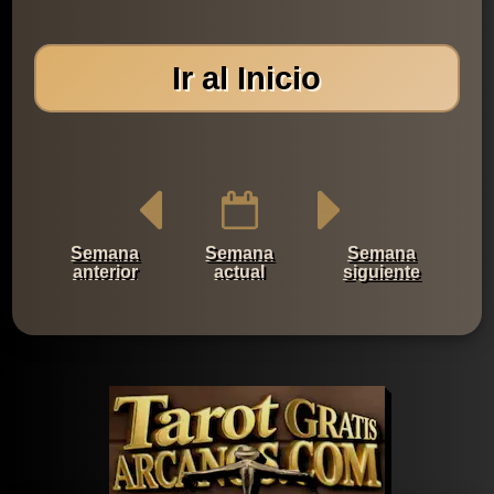
Ir al Inicio
Semana
Semana
Semana
anterior
actual
siguiente