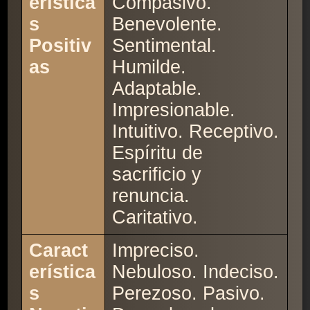
erística
Compasivo.
s
Benevolente.
Positiv
Sentimental.
as
Humilde.
Adaptable.
Impresionable.
Intuitivo. Receptivo.
Espíritu de
sacrificio y
renuncia.
Caritativo.
Caract
Impreciso.
erística
Nebuloso. Indeciso.
s
Perezoso. Pasivo.