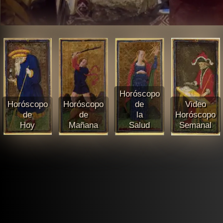
Horóscopo
Horóscopo
Horóscopo
de
Video
de
de
la
Horóscopo
Hoy
Mañana
Salud
Semanal