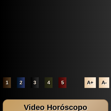
1
2
3
4
5
A+
A-
Video Horóscopo