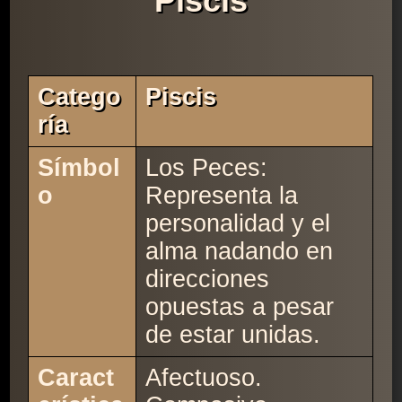
Piscis
Catego
Piscis
Ría
Símbol
Los Peces:
o
Representa la
personalidad y el
alma nadando en
direcciones
opuestas a pesar
de estar unidas.
Caract
Afectuoso.