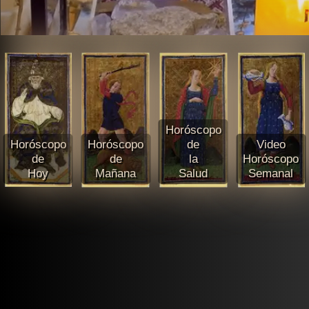
Horóscopo
Horóscopo
Horóscopo
de
Video
de
de
la
Horóscopo
Hoy
Mañana
Salud
Semanal