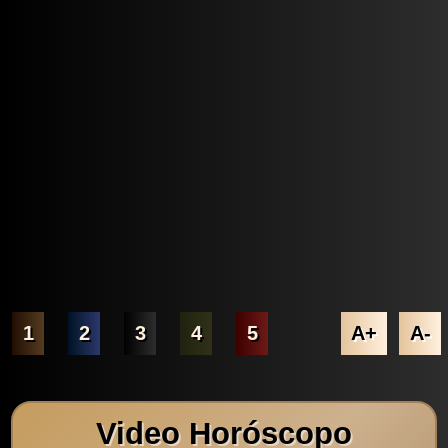
1
2
3
4
5
A+
A-
Video Horóscopo