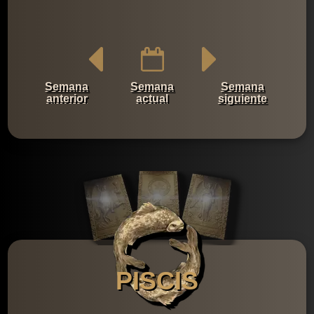
Semana
Semana
Semana
anterior
actual
siguiente
PISCIS