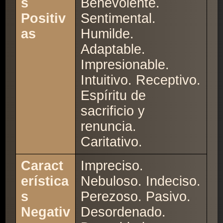
s
Benevolente.
Positiv
Sentimental.
as
Humilde.
Adaptable.
Impresionable.
Intuitivo. Receptivo.
Espíritu de
sacrificio y
renuncia.
Caritativo.
Caract
Impreciso.
erística
Nebuloso. Indeciso.
s
Perezoso. Pasivo.
Negativ
Desordenado.