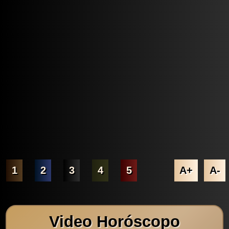
1
2
3
4
5
A+
A-
Video Horóscopo