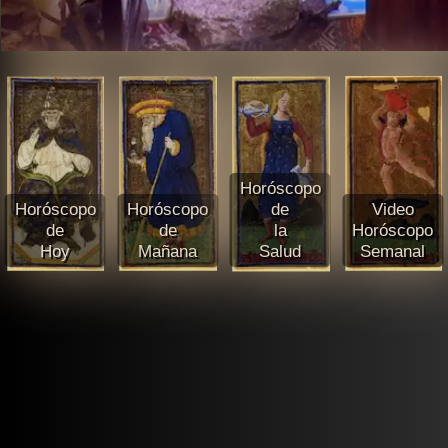
Horóscopo
Horóscopo
Horóscopo
de
Video
de
de
la
Horóscopo
Hoy
Mañana
Salud
Semanal