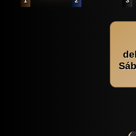
1
2
3
de
Sáb