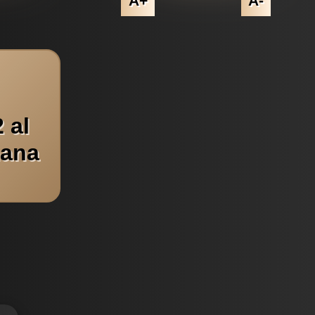
A+
A-
 al
mana