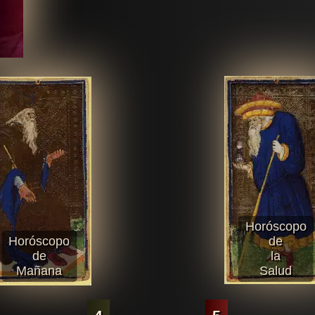
Horóscopo
Horóscopo
de
de
la
Mañana
Salud