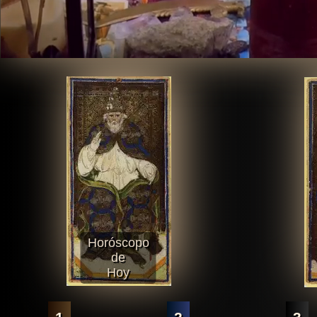
Horóscopo
de
Hoy