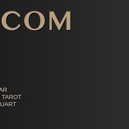
AR
 TAROT
TUART