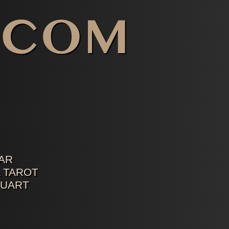
AR
 TAROT
TUART