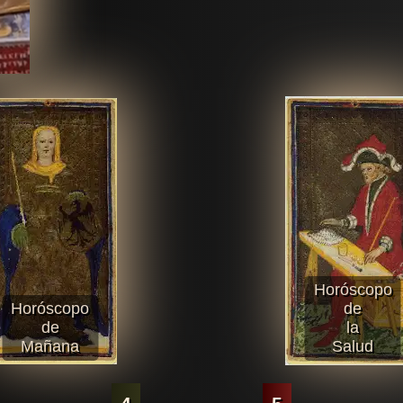
Horóscopo
Horóscopo
de
de
la
Mañana
Salud