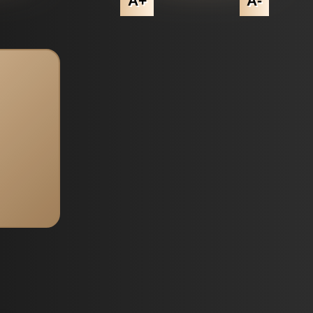
A+
A-