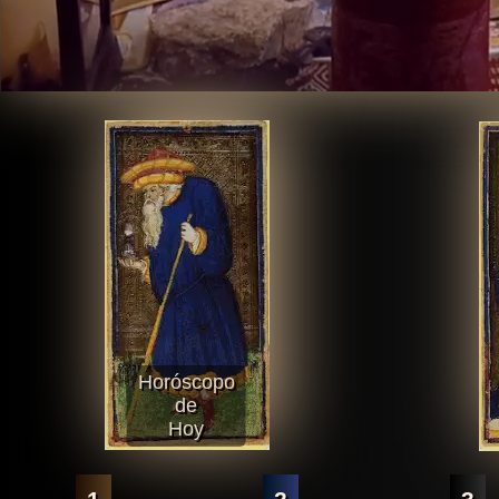
Horóscopo
de
Hoy