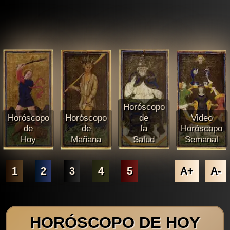
Horóscopo
Horóscopo
Horóscopo
de
Video
de
de
la
Horóscopo
Hoy
Mañana
Salud
Semanal
1
2
3
4
5
A+
A-
HORÓSCOPO DE HOY