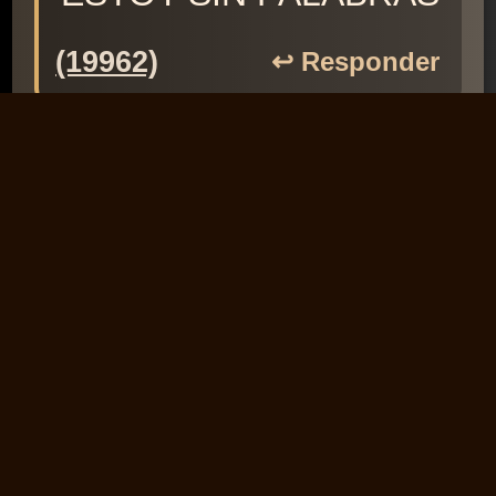
(19962)
↩️ Responder
Stuart
11/01/2013
Muchas gracias por tu
testimonio, Natalia.
(36286)
↩️ Responder