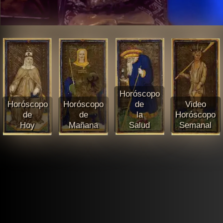
Horóscopo
Horóscopo
Horóscopo
de
Video
de
de
la
Horóscopo
Hoy
Mañana
Salud
Semanal