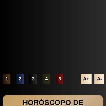
1
2
3
4
5
A+
A-
HORÓSCOPO DE