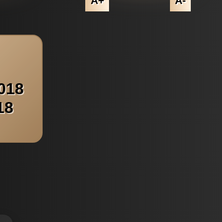
A+
A-
018
18