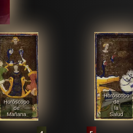
Horóscopo
Horóscopo
de
de
la
Mañana
Salud