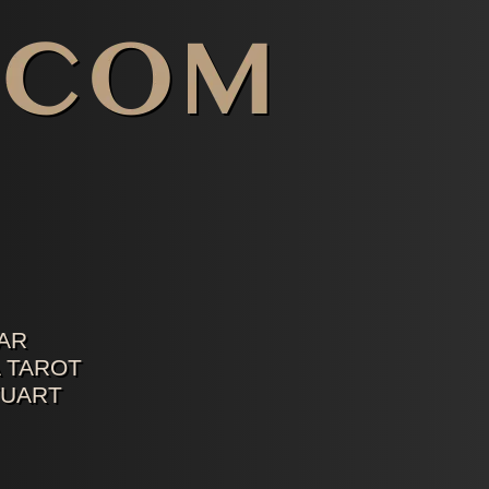
AR
 TAROT
TUART