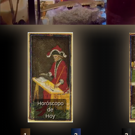
Horóscopo
de
Hoy