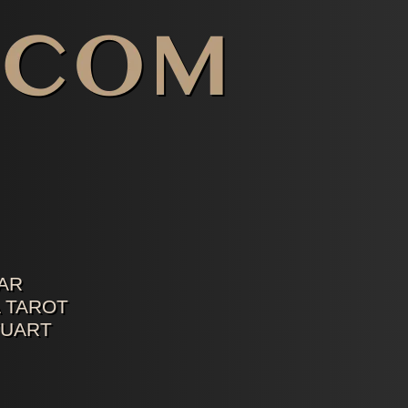
AR
 TAROT
TUART