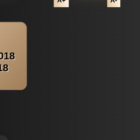
A+
A-
018
18