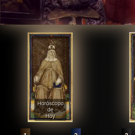
Horóscopo
de
Hoy