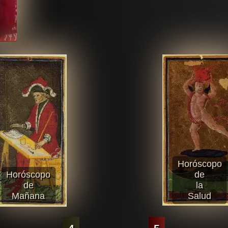
Horóscopo
Horóscopo
de
de
la
Mañana
Salud