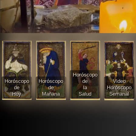
Horóscopo
Horóscopo
Horóscopo
de
Video
de
de
la
Horóscopo
Hoy
Mañana
Salud
Semanal