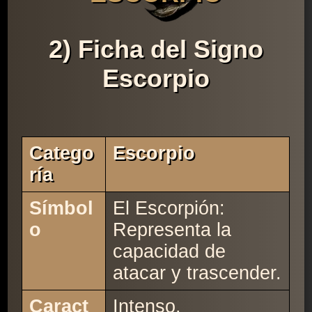
2) Ficha del Signo
Escorpio
Catego
Escorpio
Ría
Símbol
El Escorpión:
o
Representa la
capacidad de
atacar y trascender.
Caract
Intenso.