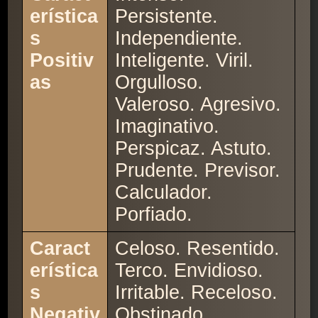
erística
Persistente.
s
Independiente.
Positiv
Inteligente. Viril.
as
Orgulloso.
Valeroso. Agresivo.
Imaginativo.
Perspicaz. Astuto.
Prudente. Previsor.
Calculador.
Porfiado.
Caract
Celoso. Resentido.
erística
Terco. Envidioso.
s
Irritable. Receloso.
Negativ
Obstinado.