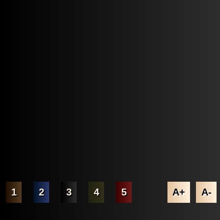
1
2
3
4
5
A+
A-