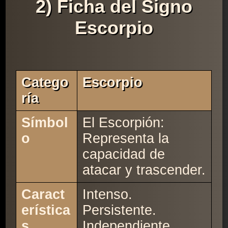
2) Ficha del Signo
Escorpio
Catego
Escorpio
Ría
Símbol
El Escorpión:
o
Representa la
capacidad de
atacar y trascender.
Caract
Intenso.
erística
Persistente.
s
Independiente.