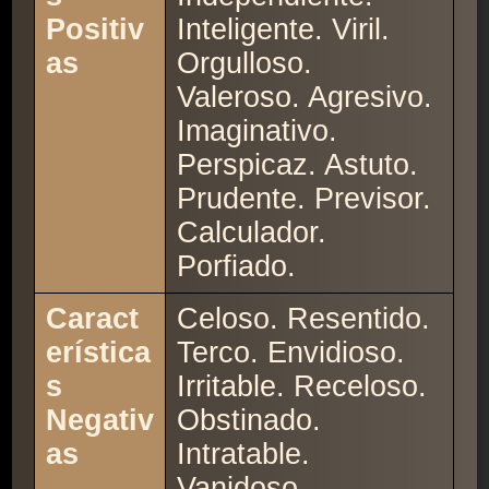
Positiv
Inteligente. Viril.
as
Orgulloso.
Valeroso. Agresivo.
Imaginativo.
Perspicaz. Astuto.
Prudente. Previsor.
Calculador.
Porfiado.
Caract
Celoso. Resentido.
erística
Terco. Envidioso.
s
Irritable. Receloso.
Negativ
Obstinado.
as
Intratable.
Vanidoso.