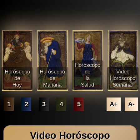
Horóscopo
Horóscopo
Horóscopo
de
Video
de
de
la
Horóscopo
Hoy
Mañana
Salud
Semanal
1
2
3
4
5
A+
A-
Video Horóscopo