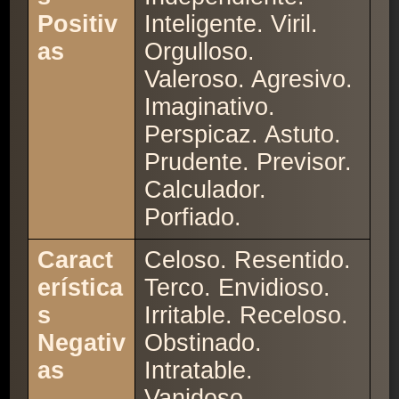
Positiv
Inteligente. Viril.
as
Orgulloso.
Valeroso. Agresivo.
Imaginativo.
Perspicaz. Astuto.
Prudente. Previsor.
Calculador.
Porfiado.
Caract
Celoso. Resentido.
erística
Terco. Envidioso.
s
Irritable. Receloso.
Negativ
Obstinado.
as
Intratable.
Vanidoso.