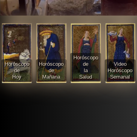
Horóscopo
Horóscopo
Horóscopo
de
Video
de
de
la
Horóscopo
Hoy
Mañana
Salud
Semanal