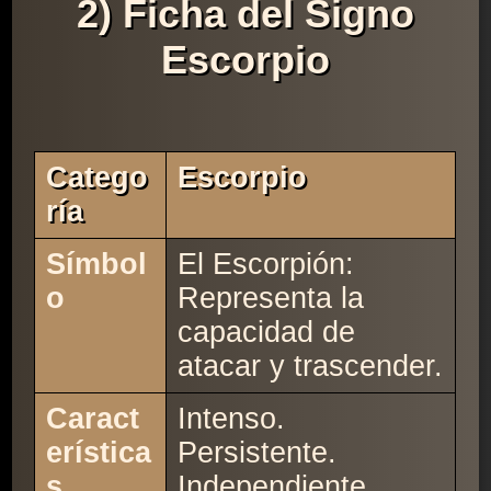
2) Ficha del Signo
Escorpio
Catego
Escorpio
Ría
Símbol
El Escorpión:
o
Representa la
capacidad de
atacar y trascender.
Caract
Intenso.
erística
Persistente.
s
Independiente.