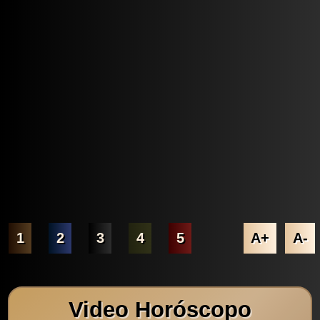
1
2
3
4
5
A+
A-
Video Horóscopo