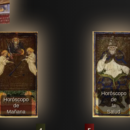
Horóscopo
Horóscopo
de
de
la
Mañana
Salud