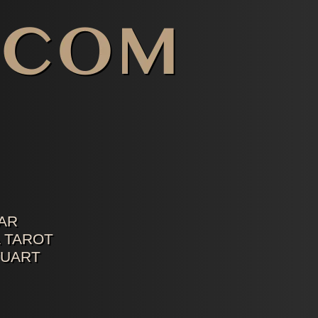
AR
 TAROT
TUART