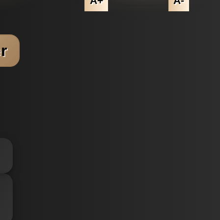
A+
A-
r