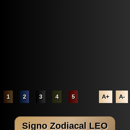
1
2
3
4
5
A+
A-
Signo Zodiacal LEO