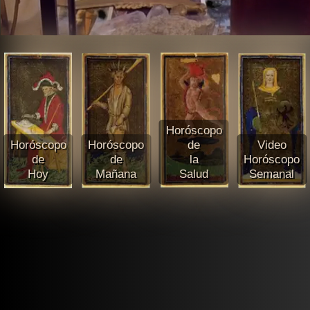
Horóscopo
Horóscopo
Horóscopo
de
Video
de
de
la
Horóscopo
Hoy
Mañana
Salud
Semanal