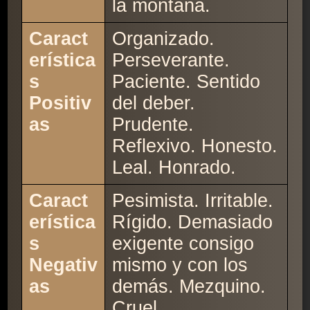
la montaña.
Caract
Organizado.
erística
Perseverante.
s
Paciente. Sentido
Positiv
del deber.
as
Prudente.
Reflexivo. Honesto.
Leal. Honrado.
Caract
Pesimista. Irritable.
erística
Rígido. Demasiado
s
exigente consigo
Negativ
mismo y con los
as
demás. Mezquino.
Cruel.