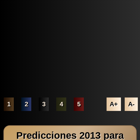
1
2
3
4
5
A+
A-
Predicciones 2013 para