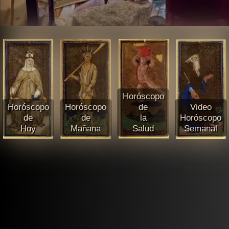
Horóscopo
Horóscopo
Horóscopo
de
Video
de
de
la
Horóscopo
Hoy
Mañana
Salud
Semanal