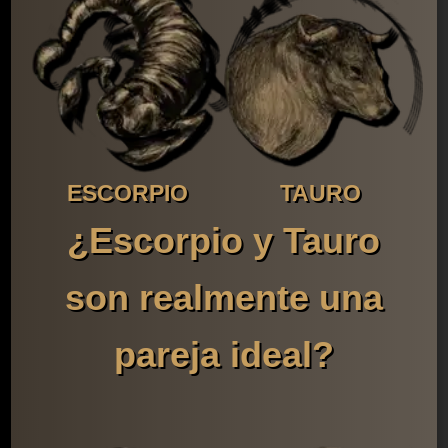
ESCORPIO
TAURO
¿Escorpio y Tauro
son realmente una
pareja ideal?