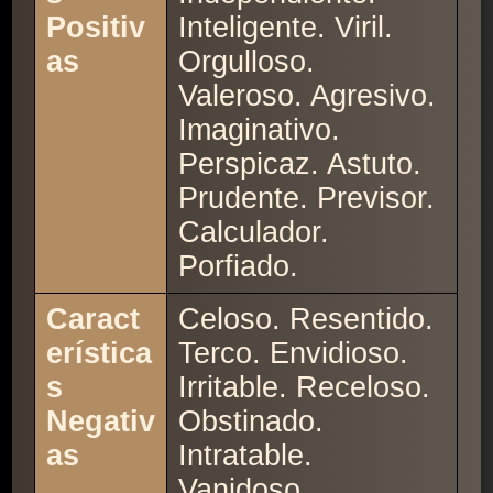
Positiv
Inteligente. Viril.
as
Orgulloso.
Valeroso. Agresivo.
Imaginativo.
Perspicaz. Astuto.
Prudente. Previsor.
Calculador.
Porfiado.
Caract
Celoso. Resentido.
erística
Terco. Envidioso.
s
Irritable. Receloso.
Negativ
Obstinado.
as
Intratable.
Vanidoso.