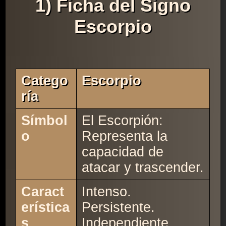
1) Ficha del Signo
Escorpio
Catego
Escorpio
Ría
Símbol
El Escorpión:
o
Representa la
capacidad de
atacar y trascender.
Caract
Intenso.
erística
Persistente.
s
Independiente.