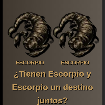
ESCORPIO
ESCORPIO
¿Tienen Escorpio y
Escorpio un destino
juntos?