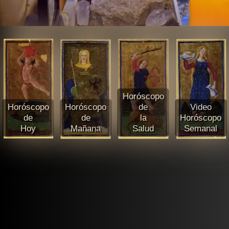
Horóscopo
Horóscopo
Horóscopo
de
Video
de
de
la
Horóscopo
Hoy
Mañana
Salud
Semanal