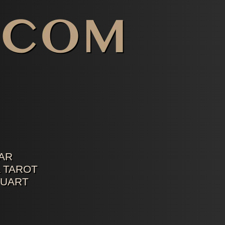
AR
 TAROT
TUART