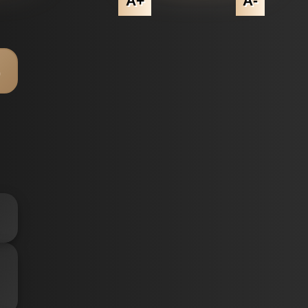
A+
A-
o