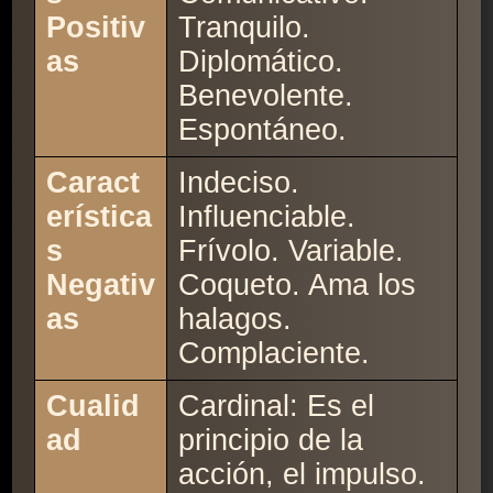
Positiv
Tranquilo.
as
Diplomático.
Benevolente.
Espontáneo.
Caract
Indeciso.
erística
Influenciable.
s
Frívolo. Variable.
Negativ
Coqueto. Ama los
as
halagos.
Complaciente.
Cualid
Cardinal: Es el
ad
principio de la
acción, el impulso.