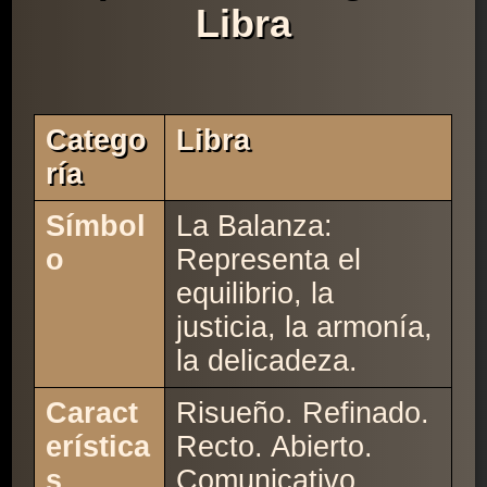
Libra
Catego
Libra
Ría
Símbol
La Balanza:
o
Representa el
equilibrio, la
justicia, la armonía,
la delicadeza.
Caract
Risueño. Refinado.
erística
Recto. Abierto.
s
Comunicativo.