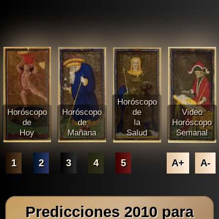
Horóscopo
Horóscopo
Horóscopo
de
Video
de
de
la
Horóscopo
Hoy
Mañana
Salud
Semanal
1
2
3
4
5
A+
A-
Predicciones 2010 para