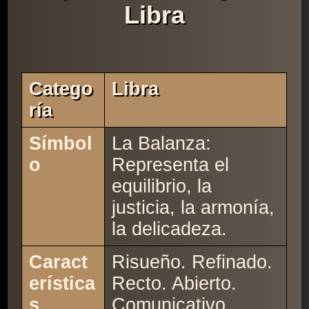
Libra
Catego
Libra
Ría
Símbol
La Balanza:
o
Representa el
equilibrio, la
justicia, la armonía,
la delicadeza.
Caract
Risueño. Refinado.
erística
Recto. Abierto.
s
Comunicativo.