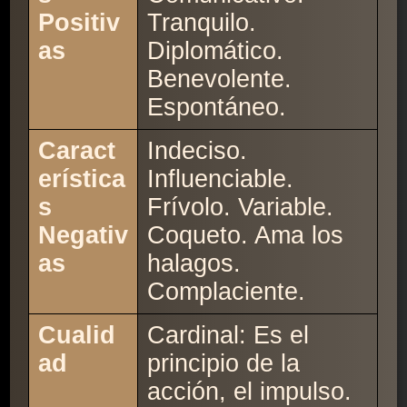
Positiv
Tranquilo.
as
Diplomático.
Benevolente.
Espontáneo.
Caract
Indeciso.
erística
Influenciable.
s
Frívolo. Variable.
Negativ
Coqueto. Ama los
as
halagos.
Complaciente.
Cualid
Cardinal: Es el
ad
principio de la
acción, el impulso.