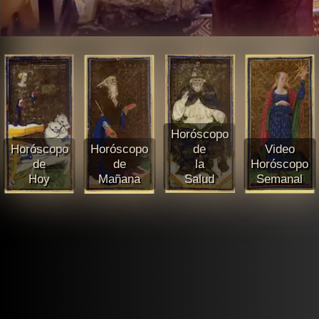
Horóscopo
Horóscopo
Horóscopo
de
Video
de
de
la
Horóscopo
Hoy
Mañana
Salud
Semanal