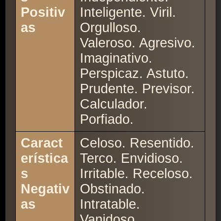
Positiv
Inteligente. Viril.
as
Orgulloso.
Valeroso. Agresivo.
Imaginativo.
Perspicaz. Astuto.
Prudente. Previsor.
Calculador.
Porfiado.
Caract
Celoso. Resentido.
erística
Terco. Envidioso.
s
Irritable. Receloso.
Negativ
Obstinado.
as
Intratable.
Vanidoso.