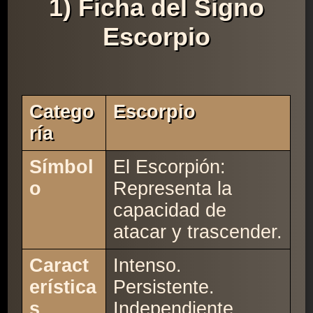
1) Ficha del Signo
Escorpio
Catego
Escorpio
Ría
Símbol
El Escorpión:
o
Representa la
capacidad de
atacar y trascender.
Caract
Intenso.
erística
Persistente.
s
Independiente.