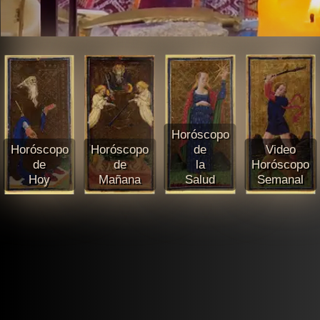
Horóscopo
Horóscopo
Horóscopo
de
Video
de
de
la
Horóscopo
Hoy
Mañana
Salud
Semanal