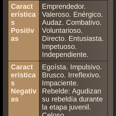
Caract
Emprendedor.
erística
Valeroso. Enérgico.
s
Audaz. Combativo.
Positiv
Voluntarioso.
as
Directo. Entusiasta.
Impetuoso.
Independiente.
Caract
Egoísta. Impulsivo.
erística
Brusco. Irreflexivo.
s
Impaciente.
Negativ
Rebelde: Agudizan
as
su rebeldía durante
la etapa juvenil.
Celoso.