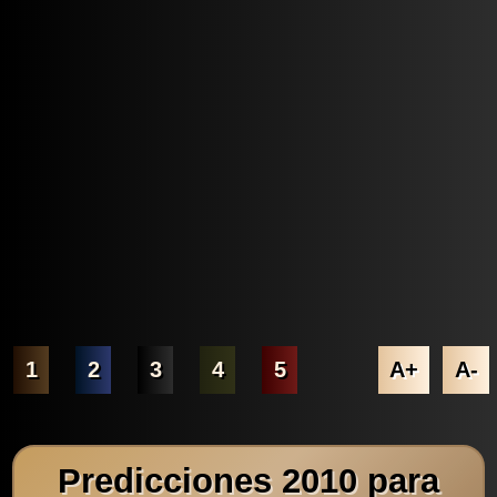
1
2
3
4
5
A+
A-
Predicciones 2010 para