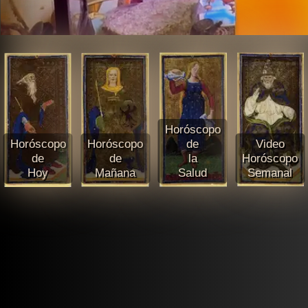
Horóscopo
Horóscopo
Horóscopo
de
Video
de
de
la
Horóscopo
Hoy
Mañana
Salud
Semanal