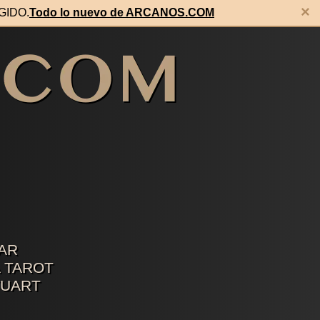
×
EGIDO.
Todo lo nuevo de ARCANOS.COM
AR
 TAROT
TUART