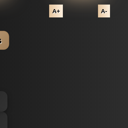
A+
A-
s