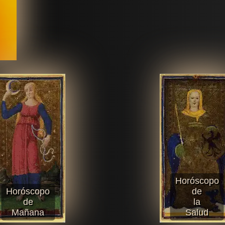
Horóscopo
Horóscopo
de
de
la
Mañana
Salud