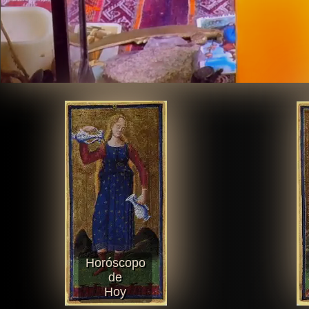
Horóscopo
de
Hoy