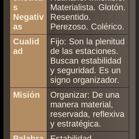
s
Materialista. Glotón.
Negativ
Resentido.
as
Perezoso. Colérico.
Cualid
Fijo: Son la plenitud
ad
de las estaciones.
Buscan estabilidad
y seguridad. Es un
signo organizador.
Misión
Organizar: De una
manera material,
reservada, reflexiva
y estratégica.
Palabra
Estabilidad.