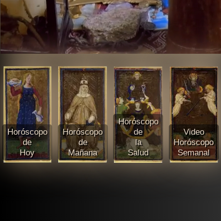
Horóscopo
Horóscopo
Horóscopo
de
Video
de
de
la
Horóscopo
Hoy
Mañana
Salud
Semanal