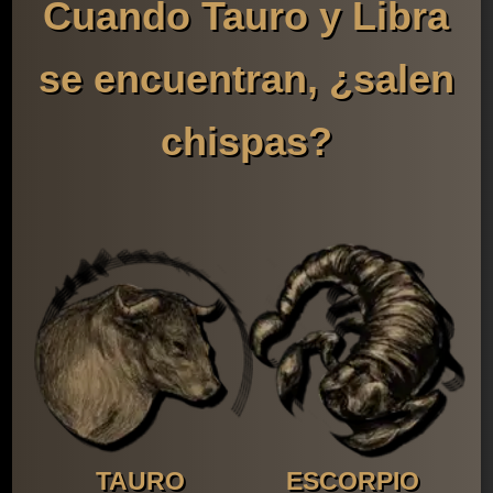
Cuando Tauro y Libra
se encuentran, ¿salen
chispas?
TAURO
ESCORPIO