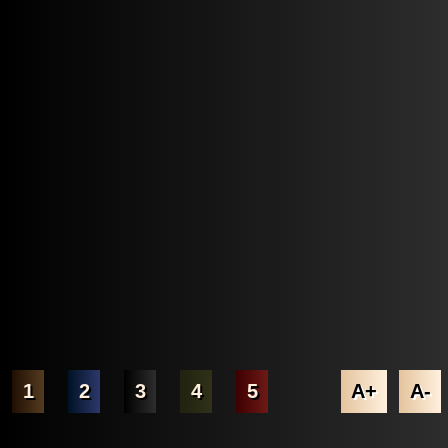
1
2
3
4
5
A+
A-